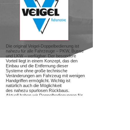
Die original Veigel-Doppelbedienung ist
nahezu für alle Fahrzeuge – PKW, Busse
und LKW – verfügbar. Der besondere
Vorteil liegt in einem Konzept, das den
Einbau und die Entfernung dieser
Systeme ohne große technische
Veränderungen am Fahrzeug mit wenigen
Handgriffen ermöglicht. Wichtig ist
natürlich auch die Möglichkeit
des nahezu spurlosen Rückbaus.
Aktuell haben wir Doppelbedienungen für
über 800 verschiedene Automodelle im
Programm.
Zubehör.