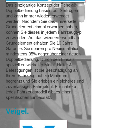
Das einzigartige Konzept der Peheja®
Doppelbedienung basiert auf Seilzügen
und kann immer wiederverwendet
werden. Nachdem Sie das universelle
Grundelement einmal erworben haben,
können Sie dieses in jedem Fahrzeugtyp
verwenden. Auf das wiederverwendbare
Grundelement erhalten Sie 10 Jahre
Garantie. Sie sparen pro Neuinstallation
mindestens 35% gegenüber einer neuen
Doppelbedienung. Durch den Einsatz
speziell entwickelter Metall-Halter &
Befestigungen ist die Beschädigung an
Ihrem Fahrzeug auf ein Minimum
begrenzt und Sie erleben ein sicheres und
zuverlässiges Fahrgefühl. Für nahezu
jedes Fahrzeugmodell gibt es einen
spezifischen Einbausatz.
Veigel.